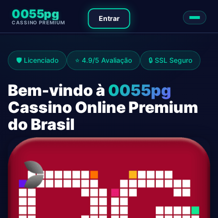
0055pg
Entrar
CASSINO PREMIUM
🛡️ Licenciado
⭐ 4.9/5 Avaliação
🔒 SSL Seguro
Bem-vindo à
0055pg
Cassino Online Premium
do Brasil