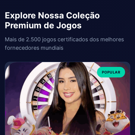
Explore Nossa Coleção
Premium de Jogos
Mais de 2.500 jogos certificados dos melhores
fornecedores mundiais
POPULAR