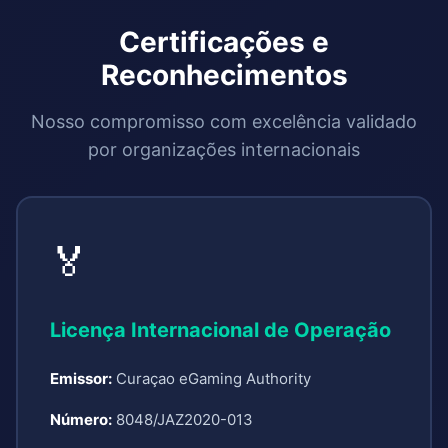
Certificações e
Reconhecimentos
Nosso compromisso com excelência validado
por organizações internacionais
🏅
Licença Internacional de Operação
Emissor:
Curaçao eGaming Authority
Número:
8048/JAZ2020-013