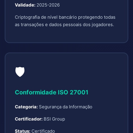
Validade:
2025-2026
Criptografia de nível bancário protegendo todas
as transações e dados pessoais dos jogadores.
🛡️
Conformidade ISO 27001
Categoria:
Segurança da Informação
Certificador:
BSI Group
Status:
Certificado