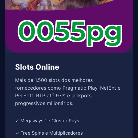
Slots Online
Mais de 1.500 slots dos melhores
fornecedores como Pragmatic Play, NetEnt e
PG Soft. RTP até 97% e jackpots
progressivos milionários.
✓ Megaways™ e Cluster Pays
✓ Free Spins e Multiplicadores