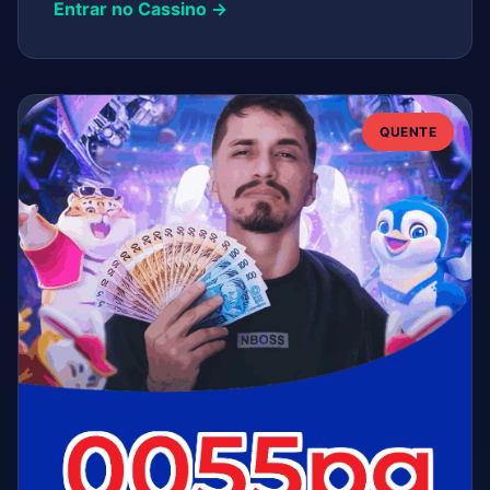
Entrar no Cassino →
QUENTE