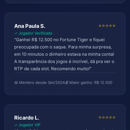
⭐⭐⭐⭐⭐
Ana Paula S.
✓ Jogador Verificado
"Ganhei R$ 12.500 no Fortune Tiger e fiquei
preocupada com o saque. Para minha surpresa,
em 10 minutos o dinheiro estava na minha conta!
A transparência dos jogos é incrível, dá pra ver o
RTP de cada slot. Recomendo muito!"
📅 Membro desde Set/2024
💰 Maior ganho: R$ 12.500
⭐⭐⭐⭐⭐
Ricardo L.
✓ Jogador VIP