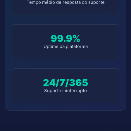
Tempo médio de resposta do suporte
99.9%
Uptime da plataforma
24/7/365
Suporte ininterrupto