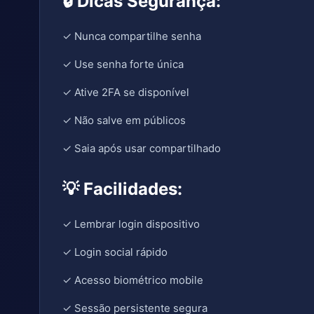
🔒 Dicas Segurança:
✓ Nunca compartilhe senha
✓ Use senha forte única
✓ Ative 2FA se disponível
✓ Não salve em públicos
✓ Saia após usar compartilhado
💡 Facilidades:
✓ Lembrar login dispositivo
✓ Login social rápido
✓ Acesso biométrico mobile
✓ Sessão persistente segura