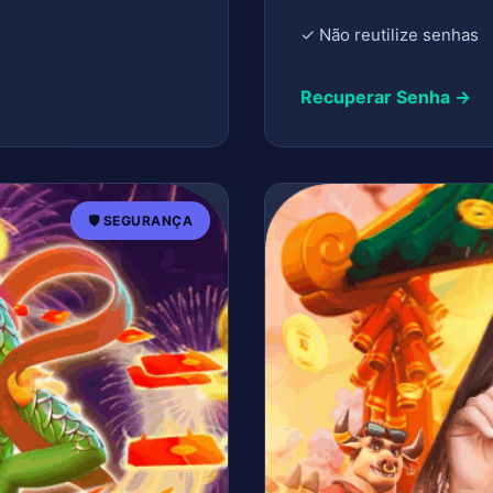
✓ Não reutilize senhas
Recuperar Senha →
🛡️ SEGURANÇA