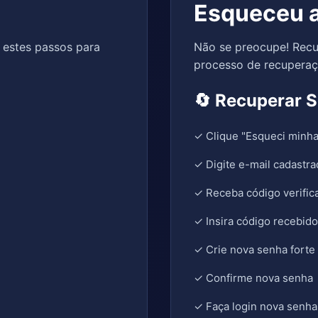
Esqueceu 
a estes passos para
Não se preocupe! Recup
processo de recuperaç
🔄 Recuperar 
✓ Clique "Esqueci minh
✓ Digite e-mail cadastr
✓ Receba código verific
✓ Insira código recebido
✓ Crie nova senha forte
✓ Confirme nova senha
✓ Faça login nova senha