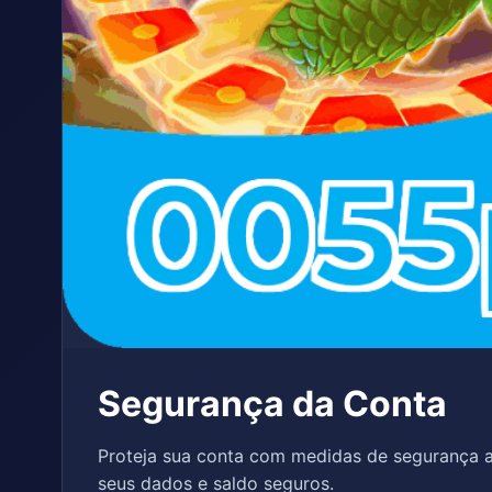
Segurança da Conta
Proteja sua conta com medidas de segurança 
seus dados e saldo seguros.