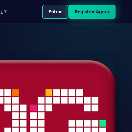
AL
Entrar
Registrar Agora
▼