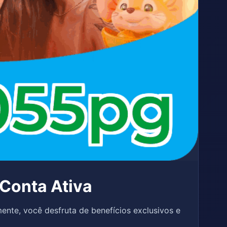
 Conta Ativa
mente, você desfruta de benefícios exclusivos e