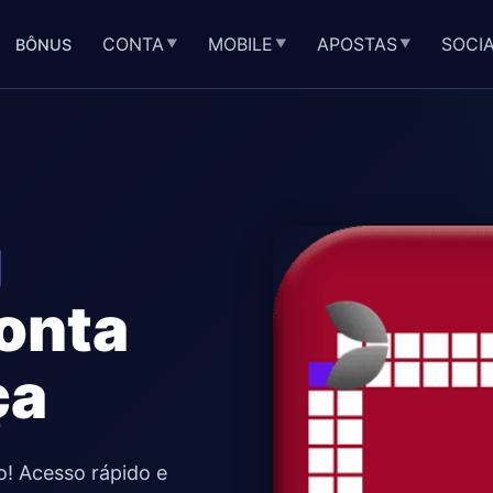
CONTA
MOBILE
APOSTAS
SOCI
BÔNUS
▼
▼
▼
g
onta
ça
o! Acesso rápido e