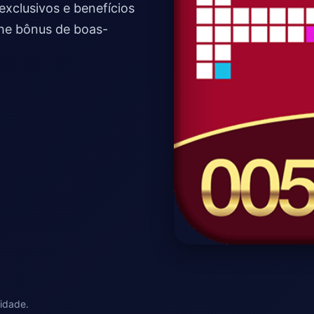
exclusivos e benefícios
he bônus de boas-
idade.